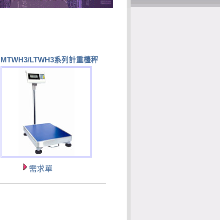
MTWH3/LTWH3系列計重檯秤
需求單