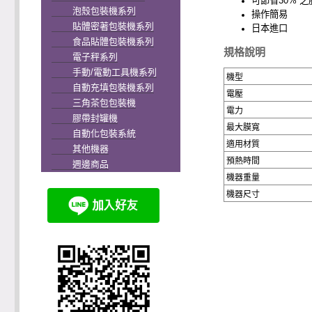
可節省
30%
之
泡殼包裝機系列
操作簡易
貼體密著包裝機系列
日本進口
食品貼體包裝機系列
規格說明
電子秤系列
手動/電動工具機系列
機型
自動充填包裝機系列
電壓
三角茶包包裝機
電力
膠帶封罐機
最大膜寬
自動化包裝系統
適用材質
其他機器
預熱時間
週邊商品
機器重量
機器尺寸