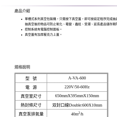
產品介紹
單槽式系列真空包裝機，只需按下真空蓋，即可按設定程序完成抽
抽真空後的物品可防止氧化、霉變、蟲蛀、受潮、延長產品儲存期
控制系統有電腦控制面板。
真空蓋有加厚壓克力上蓋。
規格說明
A-VA-600
型
號
220V/50-60Hz
電
源
650mmX595mmX150mm
真空室尺寸
熱封條尺寸
双封口線
Double:600X10mm
2
真空泵排氣量
40m
/h