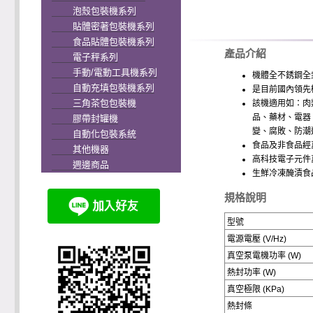
泡殼包裝機系列
貼體密著包裝機系列
食品貼體包裝機系列
產品介紹
電子秤系列
手動/電動工具機系列
機體全不銹鋼全
自動充填包裝機系列
是目前國內領先
三角茶包包裝機
該機適用如：肉
品、藥材、電器
膠帶封罐機
變、腐敗、防潮
自動化包裝系統
食品及非食品經
其他機器
高科技電子元件
週邊商品
生鮮冷凍醃漬食
規格說明
型號
電源電壓 (V/Hz)
真空泵電機功率 (W)
熱封功率 (W)
真空極限 (KPa)
熱封條