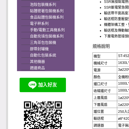
SSR無接點電
泡殼包裝機系列
SSR斷電緊急開
貼體密著包裝機系列
輸送帶平面高度7
食品貼體包裝機系列
輸送棍防重壓變
電子秤系列
機體架構工整，
手動/電動工具機系列
輸送棍及傳動軸
自動充填包裝機系列
下層電熱管接頭
三角茶包包裝機
規格說明
膠帶封罐機
自動化包裝系統
ST-45
機型
其他機器
1630L
機械尺寸
週邊商品
3ø220
電源
顏色
全機粉
1000L
爐口尺寸
1000L
收縮爐尺寸
上層風扇
1ø22
下層風扇
1ø22
爐位置
250入
輸送棍
ø8*4
調速器
電子無