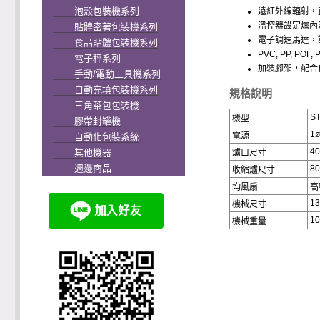
泡殼包裝機系列
遠紅外線輻射，
溫控器設定爐內
貼體密著包裝機系列
電子調速馬達，
食品貼體包裝機系列
PVC, PP, PO
電子秤系列
加裝腳架，配合
手動/電動工具機系列
自動充填包裝機系列
規格說明
三角茶包包裝機
ST
機型
膠帶封罐機
1ø
電源
自動化包裝系統
4
其他機器
爐口尺寸
週邊商品
8
收縮爐尺寸
均風扇
高
13
機械尺寸
1
機械重量