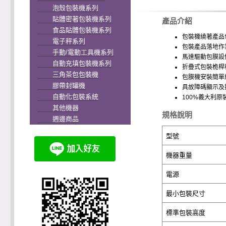
泡殼包裝機系列
貼體密著包裝機系列
產品介紹
食品貼體包裝機系列
包裝機繞著產品
電子秤系列
包裝產品落地作
手動/電動工具機系列
馬達驅動包膜設
自動充填包裝機系列
折疊式包裝桅桿
三角茶包包裝機
包膜機安裝簡單
膠帶封罐機
具故障碼顯示及
自動化包裝系統
100%義大利原
其他機器
規格說明
週邊商品
型號
機器重量
電源
最小包裝尺寸
標準包裝高度