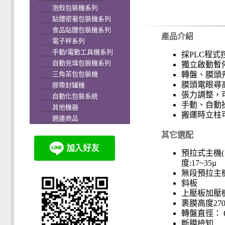
泡殼包裝機系列
貼體密著包裝機系列
食品貼體包裝機系列
產品介紹
電子秤系列
手動/電動工具機系列
採
PLC
程式
自動充填包裝機系列
獨立啟動暫
三角茶包包裝機
轉盤、膜頭
膜頭電眼尋
膠帶封罐機
張力調整，
自動化包裝系統
手動、自動
其他機器
搬運時立柱
週邊商品
其它選配
預拉式主機
(
度
:17~35µ
無段預拉主
斜板
上壓板加壓
裹膜高度
27
轉盤直徑：
斷膜檢知