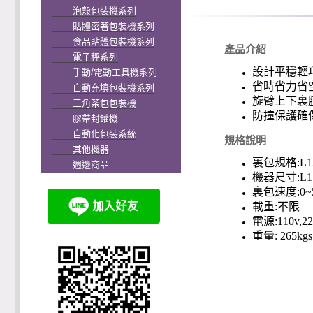
泡殼包裝機系列
貼體密著包裝機系列
食品貼體包裝機系列
產品介紹
電子秤系列
設計平穩輕
手動/電動工具機系列
省時省力省
自動充填包裝機系列
旋臂上下裏
三角茶包包裝機
防撞保護確
膠帶封罐機
自動化包裝系統
規格說明
其他機器
裏包規格:L120
週邊商品
機器尺寸:L175
裏包速度:0~5
載重:不限
電源:110v,22
重量: 265kgs