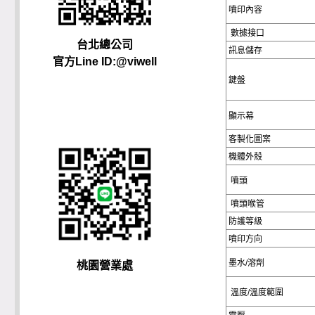
噴印內容
數據接口
台北總公司
訊息儲存
官方Line ID:@viwell
鍵盤
顯示幕
客製化圖案
機體外殼
噴頭
噴頭喉管
防護等級
噴印方向
墨水/溶劑
桃園營業處
溫度/溫度範圍