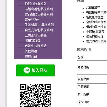
特點
泡殼包裝機系列
超簡單使用
貼體密著包裝機系列
有效提高噴印效
食品貼體包裝機系列
智能化的墨盒
電子秤系列
全新的噴頭創新
手動/電動工具機系列
優越的墨水性能
自動充填包裝機系列
小體積.超靜音
三角茶包包裝機
出色的穩定性
膠帶封罐機
優異的噴印品質
自動化包裝系統
規格說明
其他機器
週邊商品
型號
噴印行數
字體點陣
字體高度
噴印距離
操作介面