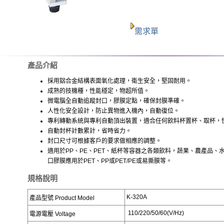
需求單
產品介紹
採用鋁合金結構表面氧化處理，衛生安全，堅固耐用。
成熟的技機種，性能穩定，物超所值。
微電腦全自動追蹤封口，膠膜定點，確保封膜準確。
人性化安全設計，防止異物進入機內，自動復位。
專利轉動系統與專利自動頂出裝置，適合任何飲料杯置杯、取杯，
自動封杯計數累計，省時省力。
封口尺寸可根據客戶的要求做相應的調整。
適用於PP、PE、PET、紙杯等容器之各類飲料，蔬果、農產品
口膠膜應用於PET、PP或PET/PE或易撕膜等。
規格說明
K-320A
產品型號 Product Model
110/220/50/60(V/Hz)
電源電壓 Voltage