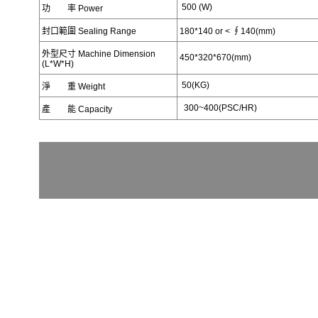
500 (W)
功 率 Power
封口範圍 Sealing Range
180*140 or < ∮140(mm)
外型尺寸 Machine Dimension
450*320*670(mm)
(L*W*H)
50(KG)
淨 重 Weight
300~400(PSC/HR)
產 能 Capacity