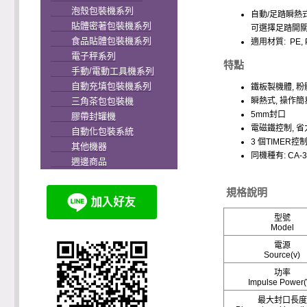
泡殼包裝機系列
自動/足踏瞬熱式
貼體密著包裝機系列
可選擇足踏開關以
食品貼體包裝機系列
適用材質: PE, P
電子秤系列
特點
手動/電動工具機系列
自動充填包裝機系列
鐵板製機體, 粉
瞬熱式, 操作簡
三角茶包包裝機
5mm封口
膠帶封罐機
電磁鐵控制, 省
自動化包裝系統
3 個TIMER控
其他機器
同機種有: CA-30
週邊商品
規格說明
型號
Model
電源
Source(v)
功率
Impulse Power
最大封口長度